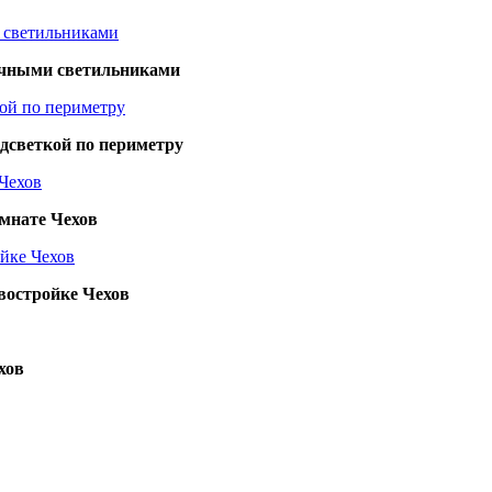
чечными светильниками
дсветкой по периметру
омнате Чехов
востройке Чехов
хов