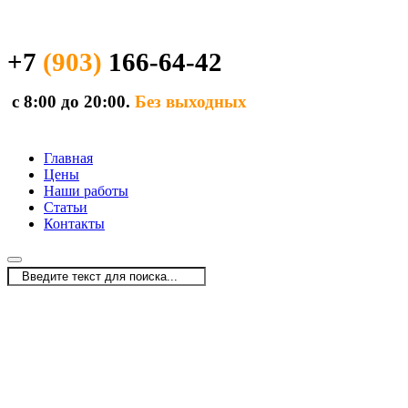
+7
(903)
166-64-42
с 8:00 до 20:00.
Без выходных
Главная
Цены
Наши работы
Статьи
Контакты
Главная
/
Статьи
/
Services
/
Кладка печей, каминов и барбекю в Чехове и Чеховском район