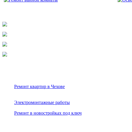
Наша компания — это:
Более 19 лет работы
100% соблюдение сроков
Фиксированная цена на ремонт
Стройматериалы со скидкой
Наши услуги
Ремонт квартир в Чехове
Ремонт в домах и коттеджах
Водоснабжение и отопление
Электромонтажные работы
Ремонт и отделка офисов
Ремонт в новостройках под ключ
Контакты