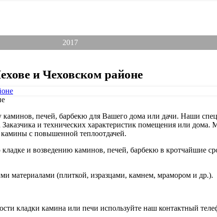
17
ноября
2017
Чехове и Чеховском районе
не
у каминов, печей, барбекю для Вашего дома или дачи. Наши сп
а Заказчика и технических характеристик помещения или дома.
м камины с повышенной теплоотдачей.
ладке и возведению каминов, печей, барбекю в кротчайшие сро
и материалами (плиткой, изразцами, камнем, мрамором и др.).
мости кладки камина или печи используйте наш контактный телеф